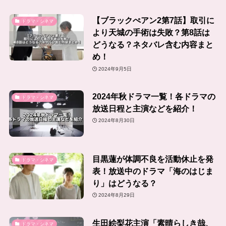
【ブラックぺアン2第7話】取引に
ドラマ・シネマ
より天城の手術は失敗？第8話は
どうなる？ネタバレ含む内容まと
め！
2024年9月5日
2024年秋ドラマ一覧！各ドラマの
ドラマ・シネマ
放送日程と主演などを紹介！
2024年8月30日
目黒蓮が体調不良を活動休止を発
ドラマ・シネマ
表！放送中のドラマ「海のはじま
り」はどうなる？
2024年8月29日
生田絵梨花主演「素晴らしき哉、
ドラマ・シネマ