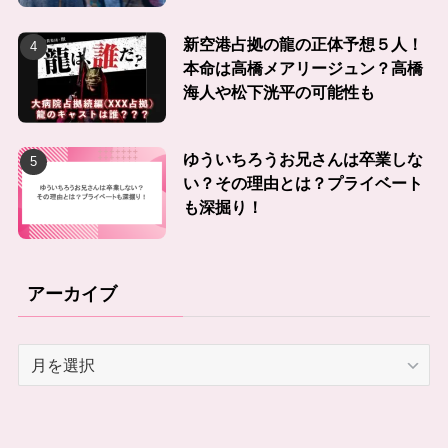
新空港占拠の龍の正体予想５人！
本命は高橋メアリージュン？高橋
海人や松下洸平の可能性も
ゆういちろうお兄さんは卒業しな
い？その理由とは？プライベート
も深掘り！
アーカイブ
ア
ー
カ
イ