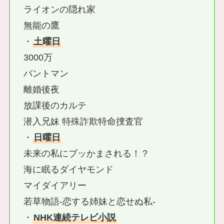
ライオンの隠れ家
無能の鷹
・
土曜日
3000万
バントマン
離婚後夜
放課後のカルテ
潜入兄妹 特殊詐欺特命捜査官
・
日曜日
未来の私にブッかまされる！？
海に眠るダイヤモンド
マイダイアリー
若草物語-恋する姉妹と恋せぬ私-
・
NHK連続テレビ小説