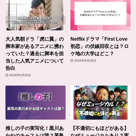
大人気朝ドラ「虎に翼」の
Netflixドラマ「First Love
脚本家があるアニメに携わ
初恋」の伏線回収とは？ロ
っていた？過去に脚本を担
ケ地の大学はどこ？
当した人気アニメについて
2025年9月29日
告白
2024年5月20日
推しの子の実写化！黒川あ
【不適切にもほどがある】
かねのキャストは誰？茅島
なぜミュージカルあり？実