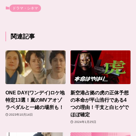
ドラマ・シネマ
関連記事
ONE DAY(ワンデイ)ロケ地
新空港占拠の虎の正体予想
特定13選！嵐のMVアオゾ
の本命が平山浩行である4
ラペダルと一緒の場所も！
つの理由！干支と白ヒゲで
ほぼ確定
2023年10月14日
2024年1月25日