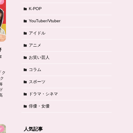
マ
K-POP
YouTuber/Vtuber
アイドル
アニメ
好
作
お笑い芸人
コラム
「ク
「ク
スポーツ
毎
ド
ドラマ・シネマ
高
俳優・女優
人気記事
マ