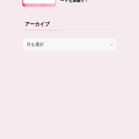
ートも深掘り！
アーカイブ
ア
ー
カ
イ
ブ