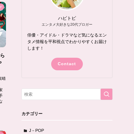
マ
ハピトピ
エンタメ大好きな20代ブロガー
俳優・アイドル・ドラマなど気になるエン
タメ情報を平和視点でわかりやすくお届け
します！
晴ら
や
Contact
素晴
。
家
手
な
カテゴリー
J－POP