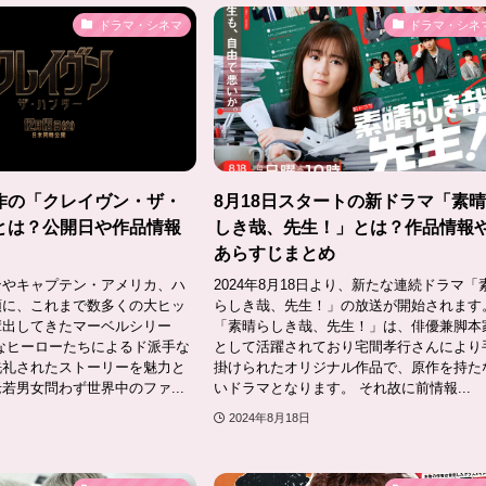
ドラマ・シネマ
ドラマ・シネ
作の「クレイヴン・ザ・
8月18日スタートの新ドラマ「素
とは？公開日や作品情報
しき哉、先生！」とは？作品情報
あらすじまとめ
ンやキャプテン・アメリカ、ハ
2024年8月18日より、新たな連続ドラマ「
頭に、これまで数多くの大ヒッ
らしき哉、先生！」の放送が開始されます
輩出してきたマーベルシリー
「素晴らしき哉、先生！」は、俳優兼脚本
なヒーローたちによるド派手な
として活躍されており宅間孝行さんにより
洗礼されたストーリーを魅力と
掛けられたオリジナル作品で、原作を持た
若男女問わず世界中のファ...
いドラマとなります。 それ故に前情報...
2024年8月18日