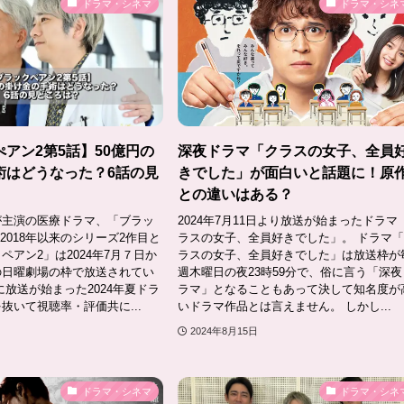
ドラマ・シネマ
ドラマ・シネ
アン2第5話】50億円の
深夜ドラマ「クラスの女子、全員
術はどうなった？6話の見
きでした」が面白いと話題に！原
との違いはある？
が主演の医療ドラマ、「ブラッ
2024年7月11日より放送が始まったドラマ
2018年以来のシリーズ2作目と
ラスの女子、全員好きでした」。 ドラマ
ペアン2」は2024年7月７日か
ラスの女子、全員好きでした」は放送枠が
の日曜劇場の枠で放送されてい
週木曜日の夜23時59分で、俗に言う「深夜
に放送が始まった2024年夏ドラ
ラマ」となることもあって決して知名度が
抜いて視聴率・評価共に...
いドラマ作品とは言えません。 しかし...
2024年8月15日
ドラマ・シネマ
ドラマ・シネ