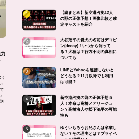
【総まとめ】新空港占拠12人
の獣の正体予想！画像比較と確
定キャストを紹介
大谷翔平の愛犬の名前はデコピ
ン(decoy)！いつから飼って
る？犬種は？行方不明の真相に
魅力
ついても
？
LINEとYahooを連携しないと
どうなる？11月以降でも利用
多く
は可能？
い
って
ラ
新空港占拠の龍の正体予想５
放送
人！本命は高橋メアリージュ
ン？高橋海人や松下洸平の可能
性も
ゆういちろうお兄さんは卒業し
ない？その理由とは？プライベ