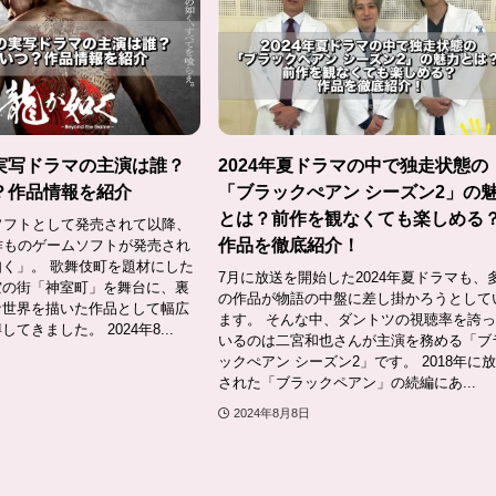
実写ドラマの主演は誰？
2024年夏ドラマの中で独走状態の
？作品情報を紹介
「ブラックぺアン シーズン2」の
とは？前作を観なくても楽しめる
S2ソフトとして発売されて以降、
作品を徹底紹介！
作ものゲームソフトが発売され
く」。 歌舞伎町を題材にした
7月に放送を開始した2024年夏ドラマも、
空の街「神室町」を舞台に、裏
の作品が物語の中盤に差し掛かろうとして
な世界を描いた作品として幅広
ます。 そんな中、ダントツの視聴率を誇
てきました。 2024年8...
いるのは二宮和也さんが主演を務める「ブ
ックぺアン シーズン2」です。 2018年に
された「ブラックペアン」の続編にあ...
2024年8月8日