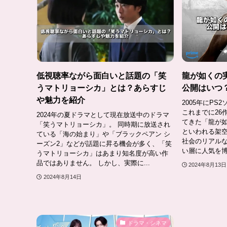
低視聴率ながら面白いと話題の「笑
龍が如くの
うマトリョーシカ」とは？あらすじ
公開はいつ
や魅力を紹介
2005年にP
これまでに26
2024年の夏ドラマとして現在放送中のドラマ
てきた「龍が如
「笑うマトリョーシカ」。 同時期に放送され
といわれる架
ている「海の始まり」や「ブラックペアン シ
社会のリアル
ーズン2」などが話題に昇る機会が多く、「笑
い層に人気を博し
うマトリョーシカ」はあまり知名度が高い作
品ではありません。 しかし、実際に...
2024年8月13日
2024年8月14日
ドラマ・シネマ