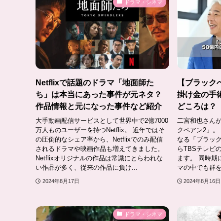
ドラマ・シネマ
Netflixで話題のドラマ「地面師た
【ブラックぺ
ち」は本当にあった事件が元ネタ？
掛け金の手
作品情報と元になった事件など紹介
どころは？
大手動画配信サービスとして世界中で2億7000
二宮和也さん
万人ものユーザーを持つNetflix。 近年ではそ
クペアン2」。 
の圧倒的なシェア率から、Netflixでのみ配信
なる「ブラック
されるドラマや映画作品も増えてきました。
らTBSテレビ
Netflixオリジナルの作品は常識にとらわれな
ます。 同時期
い作品が多く、従来の作品に負け...
マの中でも群を
2024年8月17日
2024年8月16日
ドラマ・シネマ