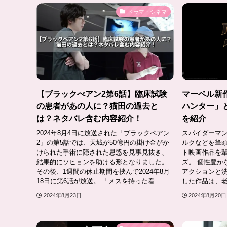
ドラマ・シネマ
【ブラックぺアン2第6話】臨床試験
マーベル新
の患者があの人に？猫田の過去と
ハンター」
は？ネタバレ含む内容紹介！
を紹介
2024年8月4日に放送された「ブラックペアン
スパイダーマ
2」の第5話では、天城が50億円の掛け金がか
ルクなどを筆
けられた手術に隠された思惑を見事見抜き、
ト映画作品を
結果的にソヒョンを助ける形となりました。
ズ。 個性豊か
その後、1週間の休止期間を挟んで2024年8月
アクションと
18日に第6話が放送。 「メスを持った看...
した作品は、老
2024年8月23日
2024年8月20日