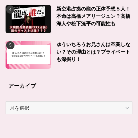
新空港占拠の龍の正体予想５人！
本命は高橋メアリージュン？高橋
海人や松下洸平の可能性も
ゆういちろうお兄さんは卒業しな
い？その理由とは？プライベート
も深掘り！
アーカイブ
ア
ー
カ
イ
ブ