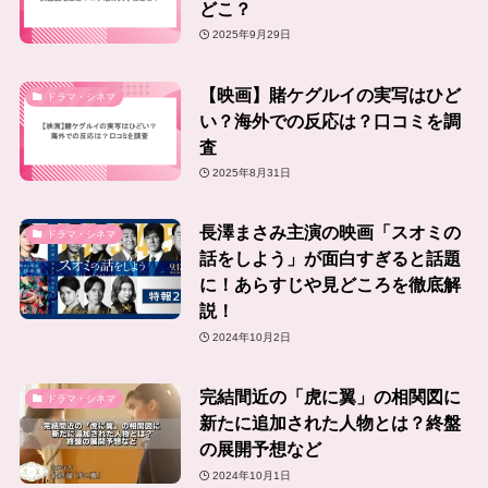
どこ？
2025年9月29日
【映画】賭ケグルイの実写はひど
ドラマ・シネマ
い？海外での反応は？口コミを調
査
2025年8月31日
長澤まさみ主演の映画「スオミの
ドラマ・シネマ
話をしよう」が面白すぎると話題
に！あらすじや見どころを徹底解
説！
2024年10月2日
完結間近の「虎に翼」の相関図に
ドラマ・シネマ
新たに追加された人物とは？終盤
の展開予想など
2024年10月1日