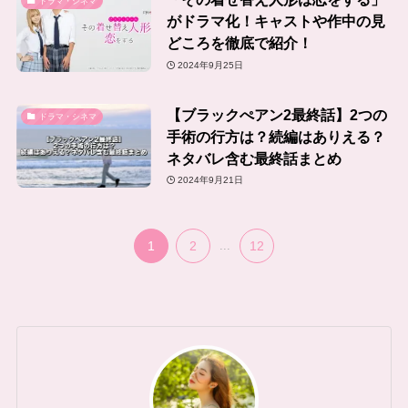
ドラマ・シネマ
がドラマ化！キャストや作中の見
どころを徹底で紹介！
2024年9月25日
【ブラックぺアン2最終話】2つの
ドラマ・シネマ
手術の行方は？続編はありえる？
ネタバレ含む最終話まとめ
2024年9月21日
1
2
...
12