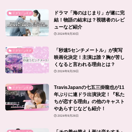
ドラマ「海のはじまり」が遂に完
ドラマ・シネマ
結！物語の結末は？視聴者のレビ
ューなど紹介
2024年9月30日
「秒速5センチメートル」が実写
ドラマ・シネマ
映画化決定！主演は誰？胸が苦し
くなると言われる理由とは？
2024年9月29日
TravisJapanの七五三掛龍也が11
ドラマ・シネマ
年ぶりに連ドラ出演決定！『私た
ちが恋する理由』の他のキャスト
やあらすじなども紹介！
2024年9月26日
「その着せ替え人形は恋をする」