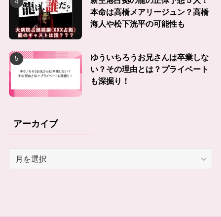
新空港占拠の龍の正体予想５人！
本命は高橋メアリージュン？高橋
海人や松下洸平の可能性も
ゆういちろうお兄さんは卒業しな
い？その理由とは？プライベート
も深掘り！
アーカイブ
ア
ー
カ
イ
ブ