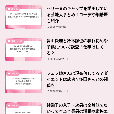
セリーヌのキャップを愛用してい
コラム
る芸能人まとめ！コーデや年齢層
も紹介
2026年6月8日
畠山愛理と鈴木誠也の馴れ初めや
俳優・女優
子供について調査！仕事はして
る？
2026年5月23日
フェフ姉さんは現在何してる？ダ
コラム
イエットは成功？多田さんとの関
係も
2026年5月14日
紗栄子の息子・次男は全然似てな
コラム
いって本当？長男の活躍や家族エ