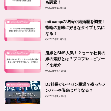
も調査！
2025年11月4日
mii campの彼氏や結婚歴を調査！
YouTuber/Vtuber
指輪の意味に好きなタイプも気に
なる！
2025年11月3日
鬼嫁とSNS人気！？セーヤ社長の
YouTuber/Vtuber
嫁の素顔とは？プロフやエピソー
ドを紹介
2025年4月30日
DJ社長がレペゼン脱退？残ったメ
YouTuber/Vtuber
ンバーや借金はどうなる？
2024年9月10日