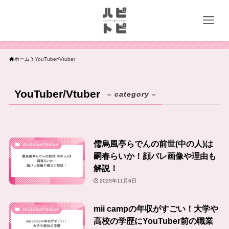
ホーム
YouTuber/Vtuber
YouTuber/Vtuber
– category –
儒烏風亭らでんの前世(中の人)は
YouTuber/Vtuber
嗣春らいか！顔バレ画像や理由も
解説！
2025年11月6日
mii campの年収がすごい！大学や
YouTuber/Vtuber
高校の学歴にYouTuber前の職業