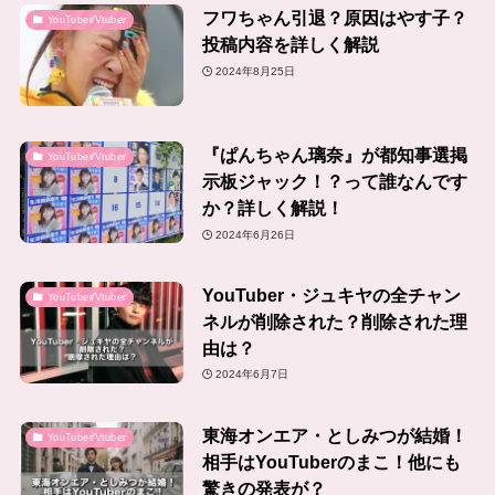
フワちゃん引退？原因はやす子？
YouTuber/Vtuber
投稿内容を詳しく解説
2024年8月25日
『ぱんちゃん璃奈』が都知事選掲
YouTuber/Vtuber
示板ジャック！？って誰なんです
か？詳しく解説！
2024年6月26日
YouTuber・ジュキヤの全チャン
YouTuber/Vtuber
ネルが削除された？削除された理
由は？
2024年6月7日
東海オンエア・としみつが結婚！
YouTuber/Vtuber
相手はYouTuberのまこ！他にも
驚きの発表が？