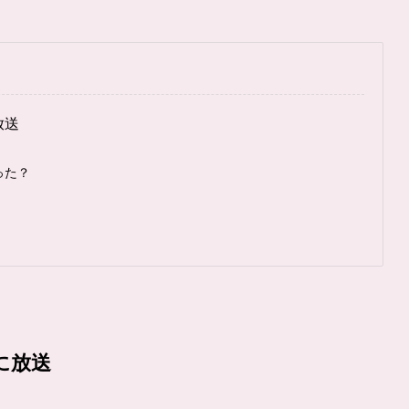
放送
った？
？
に放送