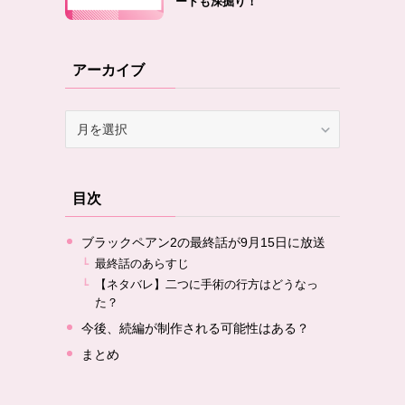
ートも深掘り！
アーカイブ
ア
ー
カ
イ
目次
ブ
ブラックペアン2の最終話が9月15日に放送
最終話のあらすじ
【ネタバレ】二つに手術の行方はどうなっ
た？
今後、続編が制作される可能性はある？
まとめ