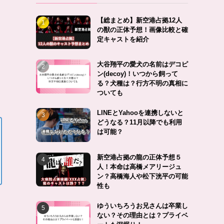
【総まとめ】新空港占拠12人
の獣の正体予想！画像比較と確
定キャストを紹介
大谷翔平の愛犬の名前はデコピ
ン(decoy)！いつから飼って
る？犬種は？行方不明の真相に
ついても
LINEとYahooを連携しないと
どうなる？11月以降でも利用
は可能？
新空港占拠の龍の正体予想５
人！本命は高橋メアリージュ
ン？高橋海人や松下洸平の可能
性も
ゆういちろうお兄さんは卒業し
ない？その理由とは？プライベ