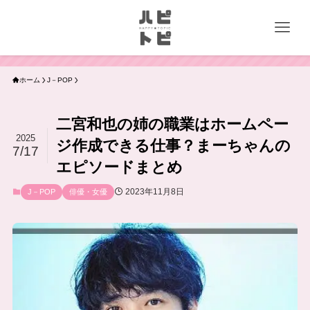
ホーム
J－POP
二宮和也の姉の職業はホームペー
2025
ジ作成できる仕事？まーちゃんの
7/17
エピソードまとめ
2023年11月8日
J－POP
俳優・女優