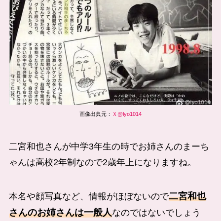
画像出典元：
Ｘ@lyo1014
二宮和也さんが中学3年生の時でお姉さんのまーち
ゃんは高校2年制なので2歳年上になりますね。
二宮和也
本名や顔写真など、情報がほぼないので
さんのお姉さんは一般人
なのではないでしょう