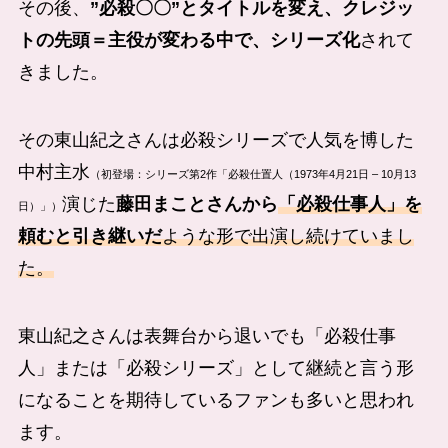
その後、
”必殺〇〇”とタイトルを変え、クレジッ
トの先頭＝主役が変わる中で、シリーズ化
されて
きました。
その東山紀之さんは必殺シリーズで人気を博した
中村主水
（初登場：シリーズ第2作「必殺仕置人（1973年4月21日 – 10月13
演じた
藤田まことさんから
「必殺仕事人」を
日）」）
頼むと引き継いだ
ような形で出演し続けていまし
た。
東山紀之さんは表舞台から退いでも「必殺仕事
人」または「必殺シリーズ」として継続と言う形
になることを期待しているファンも多いと思われ
ます。