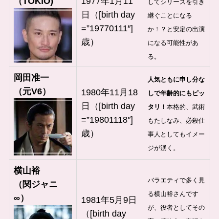
（TOKIO)
1977年1月11
してシリーズを引き
日（[birth day
継ぐことになる
=”19770111″]
か！？と安定の出演
歳）
になる可能性があ
る。
岡田准一
人気ともに申し分な
（元V6）
1980年11月18
しで年齢的にもピッ
日（[birth day
タリ！
本格的、武術
=”19801118″]
もたしなみ、必殺仕
歳）
事人としてもイメー
ジが湧く。
横山裕
バラエティで多く見
（関ジャニ
る横山裕さんです
∞）
1981年5月9日
が、役者としてその
（[birth day