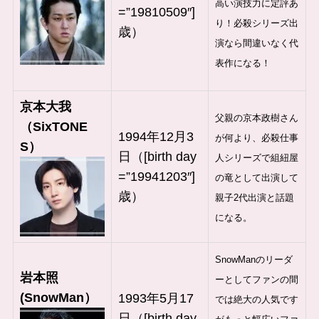
高い演技力に定評あ
=”19810509″]
り！必殺シリーズ出
歳）
演なら間違いなく代
表作になる！
京本大我
父親の京本政樹さん
（SixTONE
1994年12月3
が何より、必殺仕事
S）
日（[birth day
人シリーズで組紐屋
=”19941203″]
の竜として出演して
歳）
親子2代出演と話題
になる。
SnowManのリーダ
岩本照
ーとしてファンの間
(SnowMan）
1993年5月17
では絶大の人気です
日（[birth day