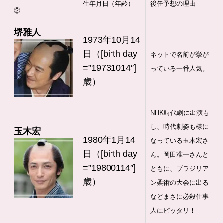
生年月日（年齢）
後任予想の理由
②
堺雅人
1973年10月14
日（[birth day
ネットで名前が挙が
=”19731014″]
っている一番人気。
歳）
NHK時代劇に出演も
し、時代劇姿も様に
玉木宏
1980年1月14
なっている玉木宏さ
日（[birth day
ん。岡田准一さんと
=”19800114″]
ともに、ブラジリア
歳）
ン柔術の大会に出る
などまさに必殺仕事
人にピッタリ！