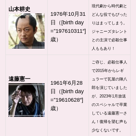
現代劇から時代劇と
山本耕史
1976年10月31
どんな役でもぴった
日（[birth day
りはまってしまう。
=”197610311″]
ジャニーズタレント
歳）
との主演で必殺仕事
人ももあり！
ご存じ、必殺仕事人
で2015年からレギ
遠藤憲一
ュラーで瓦屋の陣八
1961年6月28
郎を演じていました
日（[birth day
が、2023年1月放送
=”19610628″]
のスペシャルで卒業
歳）
している遠藤憲一さ
ん！復帰を望む声も
少なくないです。