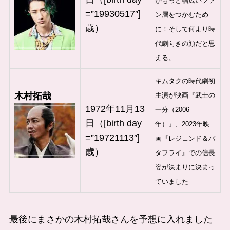
がもっと幅広いファ
=”19930517″]
ン層をつかむため
歳）
に！そして何より時
代劇向きの顔だと思
える。
キムタクの時代劇初
木村拓哉
主演が映画『武士の
1972年11月13
一分（2006
日（[birth day
年）』、2023年映
=”19721113″]
画『レジェンド＆バ
歳）
タフライ』での信長
姿が決まりに決まっ
ていました
最後にまさかの木村拓哉さんを予想に入れました