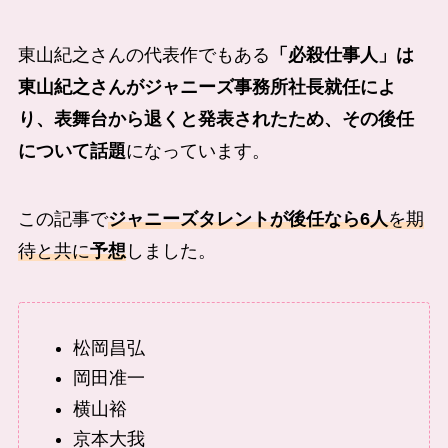
東山紀之さんの代表作でもある
「必殺仕事人」は
東山紀之さんがジャニーズ事務所社長就任によ
り、表舞台から退くと発表されたため、その後任
について話題
になっています。
この記事で
ジャニーズタレントが後任なら6人
を期
待と共に
予想
しました。
松岡昌弘
岡田准一
横山裕
京本大我