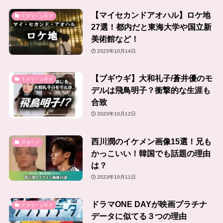
【マイセカンドアオハル】ロケ地
ドラマ・シネマ
27選！都内だと東海大学や国立新
美術館など！
2023年10月14日
【ブギウギ】大和礼子/蒼井優のモ
ドラマ・シネマ
デルは飛鳥明子？衝撃的な生涯も
合致
2023年10月12日
西川潤のイケメン画像15選！兄も
スポーツ
かっこいい！韓国でも話題の理由
は？
2023年10月11日
ドラマONE DAYが映画プラチナ
ドラマ・シネマ
データに似てる３つの理由