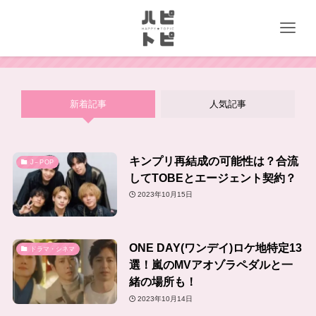
新着記事
人気記事
キンプリ再結成の可能性は？合流
J－POP
してTOBEとエージェント契約？
2023年10月15日
ONE DAY(ワンデイ)ロケ地特定13
ドラマ・シネマ
選！嵐のMVアオゾラペダルと一
緒の場所も！
2023年10月14日