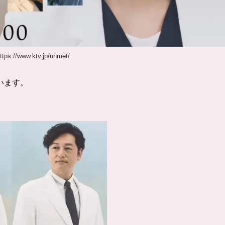
s://www.ktv.jp/unmet/
います。