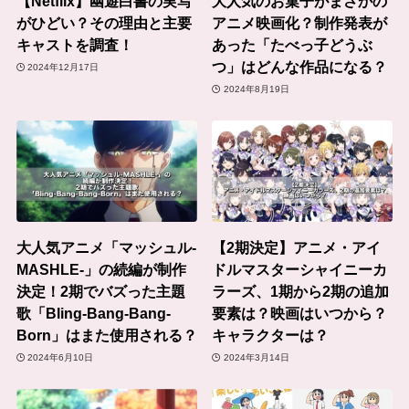
【Netflix】幽遊白書の実写
大人気のお菓子がまさかの
がひどい？その理由と主要
アニメ映画化？制作発表が
キャストを調査！
あった「たべっ子どうぶ
つ」はどんな作品になる？
2024年12月17日
2024年8月19日
大人気アニメ「マッシュル-
【2期決定】アニメ・アイ
MASHLE-」の続編が制作
ドルマスターシャイニーカ
決定！2期でバズった主題
ラーズ、1期から2期の追加
歌「Bling-Bang-Bang-
要素は？映画はいつから？
Born」はまた使用される？
キャラクターは？
2024年6月10日
2024年3月14日