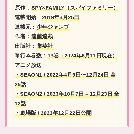
原作：
SPY×FAMILY（スパイファミリー）
連載開始：
2019年3月25日
連載元：
少年ジャンプ
作者：
遠藤達哉
出版社：
集英社
単行本巻数：
13巻（2024年6月11日現在）
アニメ放送
・SEAON1 / 2022年4月9日〜12月24日 全
25話
・SEAON2 / 2023年10月7日 – 12月23日 全
12話
・劇場版 / 2023年12月22日公開