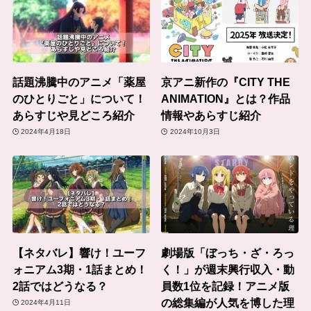
話題沸騰中のアニメ「薬屋
京アニ新作の『CITY THE
のひとりごと」について！
ANIMATION』とは？作品
あらすじや見どころ紹介
情報やあらすじ紹介
2024年4月18日
2024年10月3日
【ネタバレ】響け！ユーフ
劇場版「ぼっち・ざ・ろっ
ォニアム3期・1話まとめ！
く！」が週末興行収入・動
2話ではどうなる？
員数1位を記録！アニメ版
の総集編が人気を博した理
2024年4月11日