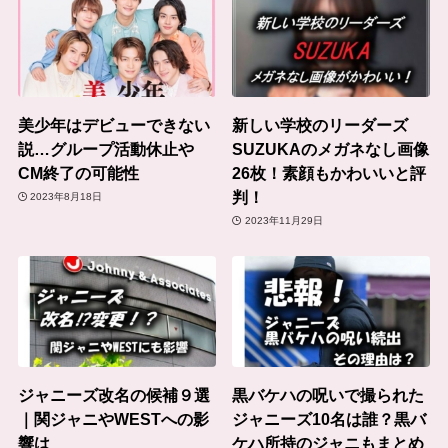
美少年はデビューできない
新しい学校のリーダーズ
説…グループ活動休止や
SUZUKAのメガネなし画像
CM終了の可能性
26枚！素顔もかわいいと評
判！
2023年8月18日
2023年11月29日
ジャニーズ改名の候補９選
黒バケハの呪いで撮られた
｜関ジャニやWESTへの影
ジャニーズ10名は誰？黒バ
響は
ケハ所持のジャニもまとめ