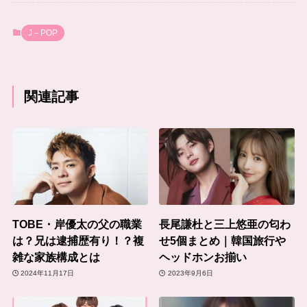
J－POP
関連記事
TOBE・岸優太の父の職業
長尾謙杜と三上悠亜の匂わ
は？兄は逮捕歴有り！？複
せ5個まとめ｜韓国旅行や
雑な家族構成とは
ヘッドホンお揃い
2024年11月17日
2023年9月6日