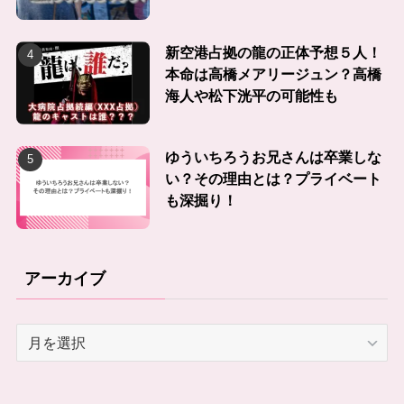
新空港占拠の龍の正体予想５人！
本命は高橋メアリージュン？高橋
海人や松下洸平の可能性も
ゆういちろうお兄さんは卒業しな
い？その理由とは？プライベート
も深掘り！
アーカイブ
ア
ー
カ
イ