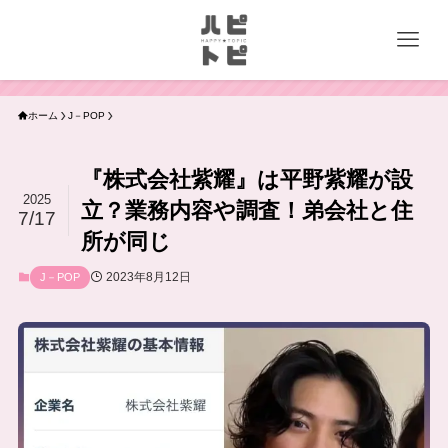
ホーム
J－POP
『株式会社紫耀』は平野紫耀が設
2025
立？業務内容や調査！弟会社と住
7/17
所が同じ
2023年8月12日
J－POP