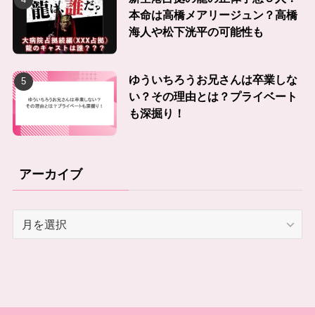
本命は高橋メアリージュン？高橋
海人や松下洸平の可能性も
ゆういちろうお兄さんは卒業しな
い？その理由とは？プライベート
も深掘り！
アーカイブ
ア
ー
カ
イ
ブ