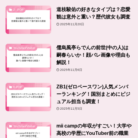
道枝駿佑の好きなタイプは？恋愛
J－POP
観は意外と重い？歴代彼女も調査
2025年11月20日
儒烏風亭らでんの前世(中の人)は
YouTuber/Vtuber
嗣春らいか！顔バレ画像や理由も
解説！
2025年11月6日
ZB1(ゼロベースワン)人気メンバ
K-POP
ーランキング！国別まとめにビジ
ュアル担当も調査！
2025年11月5日
mii campの年収がすごい！大学や
YouTuber/Vtuber
高校の学歴にYouTuber前の職業