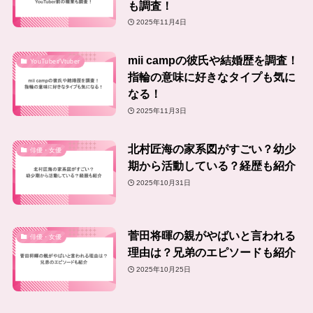
も調査！
2025年11月4日
mii campの彼氏や結婚歴を調査！
YouTuber/Vtuber
指輪の意味に好きなタイプも気に
なる！
2025年11月3日
北村匠海の家系図がすごい？幼少
俳優・女優
期から活動している？経歴も紹介
2025年10月31日
菅田将暉の親がやばいと言われる
俳優・女優
理由は？兄弟のエピソードも紹介
2025年10月25日