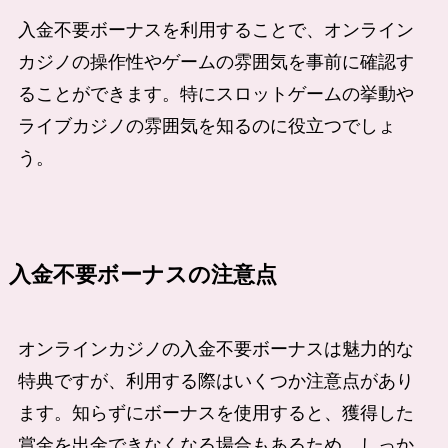
入金不要ボーナスを利用することで、オンライン
カジノの操作性やゲームの雰囲気を事前に確認す
ることができます。特にスロットゲームの挙動や
ライブカジノの雰囲気を知るのに役立つでしょ
う。
入金不要ボーナスの注意点
オンラインカジノの入金不要ボーナスは魅力的な
特典ですが、利用する際はいくつか注意点があり
ます。知らずにボーナスを使用すると、獲得した
賞金を出金できなくなる場合もあるため、しっか