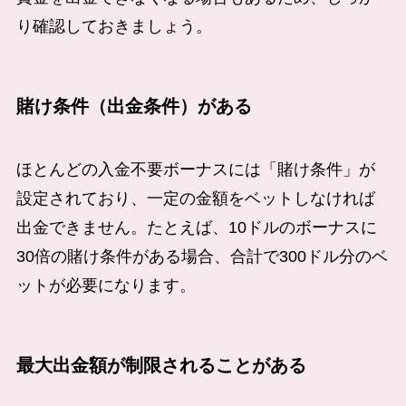
り確認しておきましょう。
賭け条件（出金条件）がある
ほとんどの入金不要ボーナスには「賭け条件」が
設定されており、一定の金額をベットしなければ
出金できません。たとえば、10ドルのボーナスに
30倍の賭け条件がある場合、合計で300ドル分のベ
ットが必要になります。
最大出金額が制限されることがある