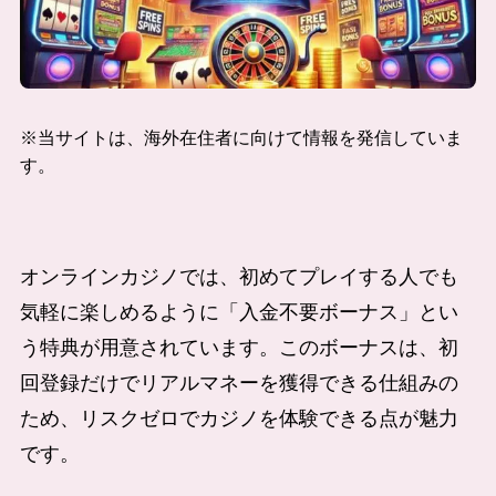
※当サイトは、海外在住者に向けて情報を発信していま
す。
オンラインカジノでは、初めてプレイする人でも
気軽に楽しめるように「入金不要ボーナス」とい
う特典が用意されています。このボーナスは、初
回登録だけでリアルマネーを獲得できる仕組みの
ため、リスクゼロでカジノを体験できる点が魅力
です。