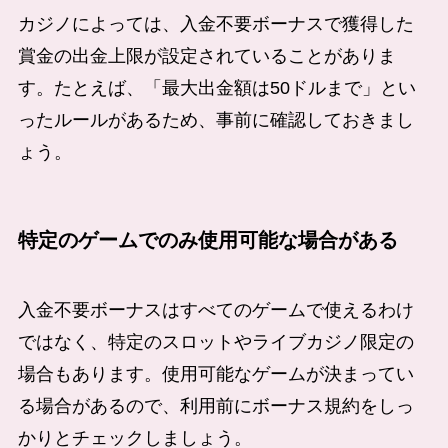
カジノによっては、入金不要ボーナスで獲得した
賞金の出金上限が設定されていることがありま
す。たとえば、「最大出金額は50ドルまで」とい
ったルールがあるため、事前に確認しておきまし
ょう。
特定のゲームでのみ使用可能な場合がある
入金不要ボーナスはすべてのゲームで使えるわけ
ではなく、特定のスロットやライブカジノ限定の
場合もあります。使用可能なゲームが決まってい
る場合があるので、利用前にボーナス規約をしっ
かりとチェックしましょう。