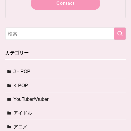
Contact
カテゴリー
J－POP
K-POP
YouTuber/Vtuber
アイドル
アニメ