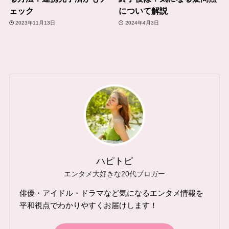
ェック
について解説
2023年11月13日
2024年4月3日
ハピトピ
エンタメ大好きな20代ブロガー
俳優・アイドル・ドラマなど気になるエンタメ情報を
平和視点でわかりやすくお届けします！