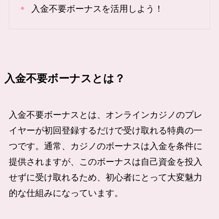
入金不要ボーナスを活用しよう！
入金不要ボーナスとは？
入金不要ボーナスとは、オンラインカジノのプレ
イヤーが初回登録するだけで受け取れる特典の一
つです。通常、カジノのボーナスは入金を条件に
提供されますが、このボーナスは自己資金を投入
せずに受け取れるため、初心者にとって大変魅力
的な仕組みになっています。