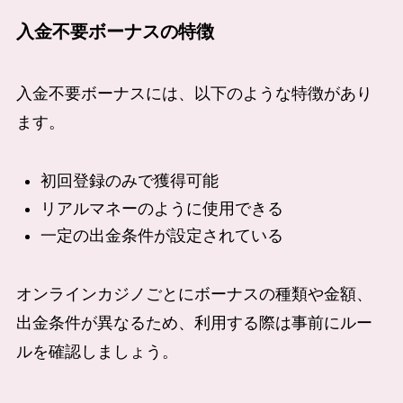
入金不要ボーナスの特徴
入金不要ボーナスには、以下のような特徴があり
ます。
初回登録のみで獲得可能
リアルマネーのように使用できる
一定の出金条件が設定されている
オンラインカジノごとにボーナスの種類や金額、
出金条件が異なるため、利用する際は事前にルー
ルを確認しましょう。