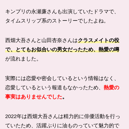
キンプリの永瀬廉さんも出演していたドラマで、
タイムスリップ系のストーリーでしたよね。
西畑大吾さんと山田杏奈さんは
クラスメイトの役
で、とてもお似合いの男女だったため、熱愛の噂
が流れました。
実際には恋愛や密会しているという情報はなく、
恋愛しているという報道もなかったため、
熱愛の
事実はありませんでした
。
2022年は西畑大吾さんは精力的に俳優活動を行っ
ていたため、活躍ぶりに油ものっていて魅力的で