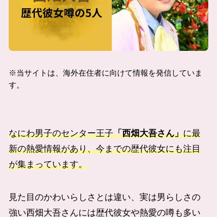
※当サイトは、海外在住者に向けて情報を発信していま
す。
なにわ男子のセンター王子
「西畑大吾さん」
に最
新の熱愛情報があり、今までの歴代彼女にも注目
が集まっています。
見た目のかわいらしさとは違い、実は男らしさの
強い西畑大吾さんには歴代彼女や熱愛の噂も多い