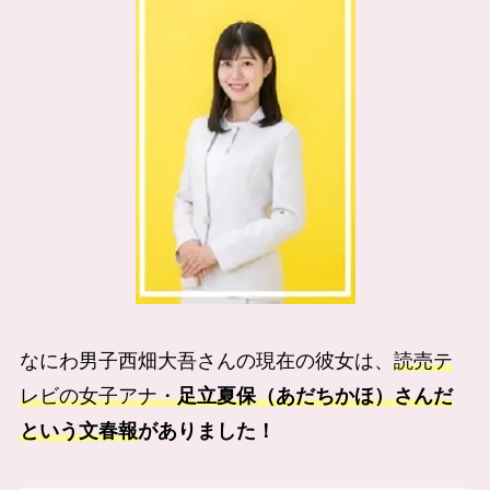
なにわ男子西畑大吾さんの現在の彼女は、
読売テ
レビの女子アナ・
足立夏保（あだちかほ）さんだ
という文春報
がありました！