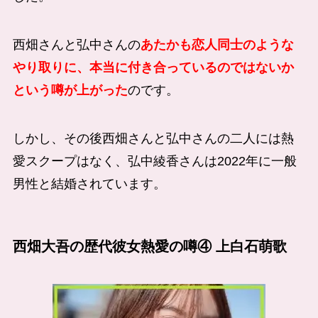
西畑さんと弘中さんの
あたかも恋人同士のような
やり取りに、本当に付き合っているのではないか
という噂が上がった
のです。
しかし、その後西畑さんと弘中さんの二人には熱
愛スクープはなく、弘中綾香さんは2022年に一般
男性と結婚されています。
西畑大吾の歴代彼女熱愛の噂④
上白石萌歌