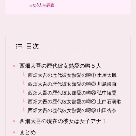
った8人を調査
目次
西畑大吾の歴代彼女熱愛の噂５人
西畑大吾の歴代彼女熱愛の噂① 土屋太鳳
西畑大吾の歴代彼女熱愛の噂② 川島海荷
西畑大吾の歴代彼女熱愛の噂③ 弘中綾香
西畑大吾の歴代彼女熱愛の噂④ 上白石萌歌
西畑大吾の歴代彼女熱愛の噂⑤ 山田杏奈
西畑大吾の現在の彼女は女子アナ！
まとめ