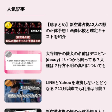
人気記事
【総まとめ】新空港占拠12人の獣
の正体予想！画像比較と確定キャ
ストを紹介
大谷翔平の愛犬の名前はデコピン
(decoy)！いつから飼ってる？犬
種は？行方不明の真相についても
LINEとYahooを連携しないとどう
なる？11月以降でも利用は可能？
新空港占拠の龍の正体予想５人！