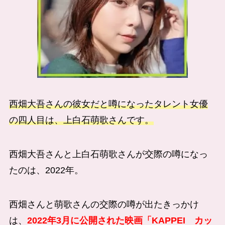
西畑大吾さんの彼女だと噂になったタレント女優
の四人目は、上白石萌歌さんです。
西畑大吾さんと上白石萌歌さんが交際の噂になっ
たのは、2022年。
西畑さんと萌歌さんの交際の噂が出たきっかけ
は、
2022年3月に公開された映画「KAPPEI カッ