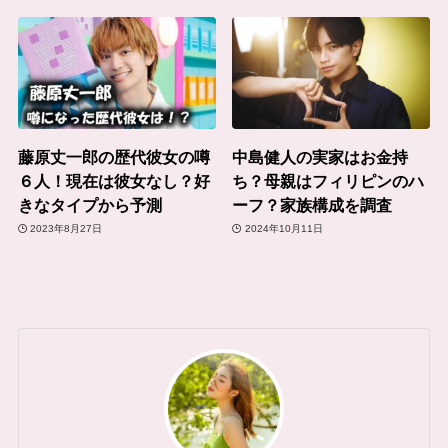
藤原丈一郎の歴代彼女の噂
中島健人の実家はお金持
６人！現在は彼女なし？好
ち？母親はフィリピンのハ
きなタイプから予測
ーフ？家族構成を調査
2023年8月27日
2024年10月11日