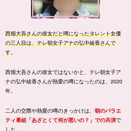
西畑大吾さんの彼女だと噂になったタレント女優
の三人目は、テレ朝女子アナの弘中綾香さんで
す
。
西畑大吾さんの彼女ではないかと、テレ朝女子ア
ナの弘中綾香さんが熱愛の噂になったのは、2020
年。
二人の交際や熱愛の噂のきっかけは、
朝のバラエ
ティ番組「あざとくて何が悪いの？」での共演
で
した。