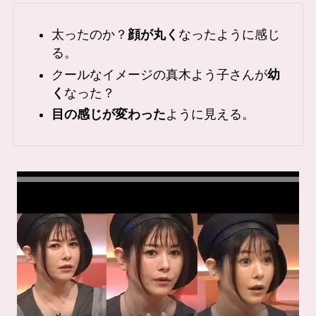
太ったのか？
顔が丸く
なったように感じ
る。
クールなイメージの真木よう子さんが
幼
く
なった？
目の感じが変わった
ように見える。