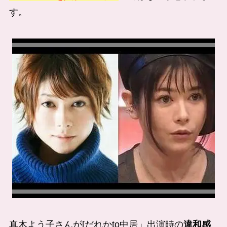
す。
真木よう子さんが[だれかto中居」出演時の
違和感