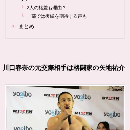
2人の格差も理由？
一部では復縁を期待する声も
まとめ
川口春奈の元交際相手は格闘家の
矢地祐介