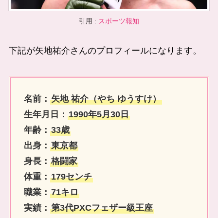
引用 :
スポーツ報知
下記が矢地祐介さんのプロフィールになります。
名前：
矢地 祐介
（やち ゆうすけ）
生年月日：
1990年5月30日
年齢：
33歳
出身：
東京都
身長：
格闘家
体重：
179センチ
職業：
71キロ
実績：
第3代PXCフェザー級王座