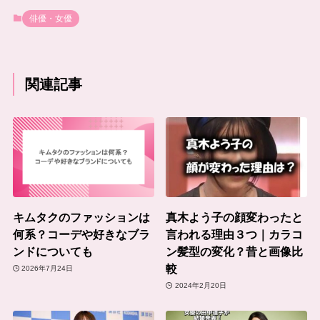
俳優・女優
関連記事
キムタクのファッションは
真木よう子の顔変わったと
何系？コーデや好きなブラ
言われる理由３つ｜カラコ
ンドについても
ン髪型の変化？昔と画像比
較
2026年7月24日
2024年2月20日