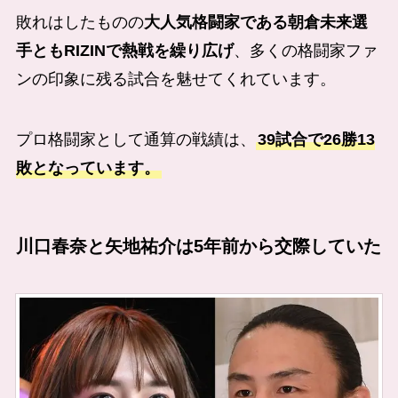
敗れはしたものの
大人気格闘家である朝倉未来選
手ともRIZINで熱戦を繰り広げ
、多くの格闘家ファ
ンの印象に残る試合を魅せてくれています。
プロ格闘家として通算の戦績は、
39試合で26勝13
敗となっています。
川口春奈と
矢地祐介は5年前から交際していた