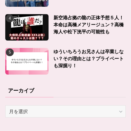
新空港占拠の龍の正体予想５人！
本命は高橋メアリージュン？高橋
海人や松下洸平の可能性も
ゆういちろうお兄さんは卒業しな
い？その理由とは？プライベート
も深掘り！
アーカイブ
ア
ー
カ
イ