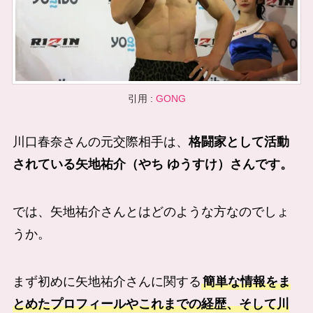
引用 :
GONG
川口春奈さんの元交際相手は、
格闘家として活動
されている
矢地祐介（やち ゆうすけ）さんです。
では、
矢地祐介
さんとはどのような方なのでしょ
うか。
まず初めに
矢地祐介
さんに関する
簡単な情報をま
とめたプロフィールやこれまでの経歴、そして川