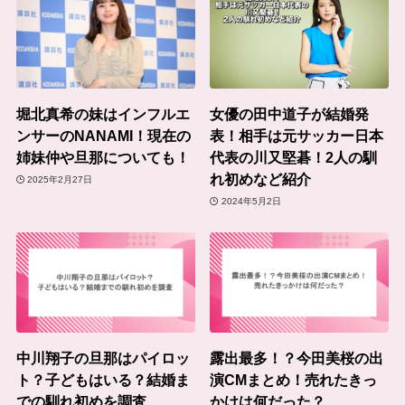
堀北真希の妹はインフルエ
女優の田中道子が結婚発
ンサーのNANAMI！現在の
表！相手は元サッカー日本
姉妹仲や旦那についても！
代表の川又堅碁！2人の馴
れ初めなど紹介
2025年2月27日
2024年5月2日
中川翔子の旦那はパイロッ
露出最多！？今田美桜の出
ト？子どもはいる？結婚ま
演CMまとめ！売れたきっ
での馴れ初めを調査
かけは何だった？