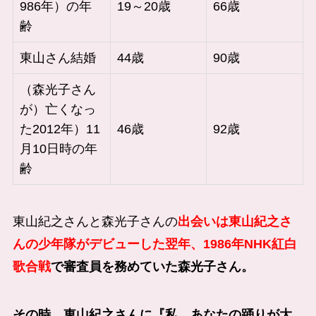
986年）の年
19～20歳
66歳
齢
東山さん結婚
44歳
90歳
（森光子さん
が）亡くなっ
た2012年）11
46歳
92歳
月10日時の年
齢
東山紀之さんと森光子さんの
出会いは東山紀之さ
んの少年隊がデビューした翌年、1986年NHK紅白
歌合戦
で
審査員を務めていた森光子さん。
その時、東山紀之さんに
『私、あなたの踊りが大