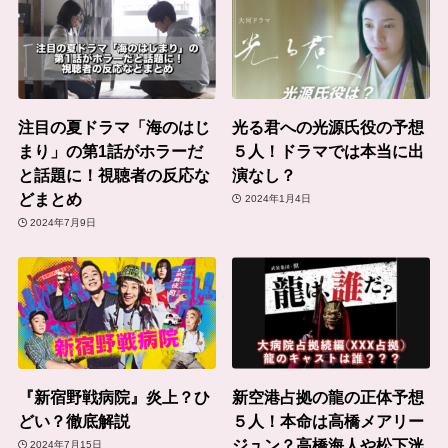
注目の夏ドラマ「海のはじ
光る君への光源氏役の予想
まり」の第1話がホラーだ
５人！ドラマでは本当に出
と話題に！視聴者の反応な
演なし？
どまとめ
2024年1月4日
2024年7月9日
『新宿野戦病院』炎上？ひ
新空港占拠の龍の正体予想
どい？徹底解説
５人！本命は高橋メアリー
ジュン？高橋海人や松下洸
2024年7月15日