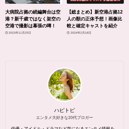
大病院占拠の続編舞台は空
【総まとめ】新空港占拠12
港？新千歳ではなく架空の
人の獣の正体予想！画像比
空港で撮影は幕張の噂！
較と確定キャストを紹介
2023年11月25日
2024年2月18日
ハピトピ
エンタメ大好きな20代ブロガー
俳優・アイドル・ドラマなど気になるエンタメ情報を