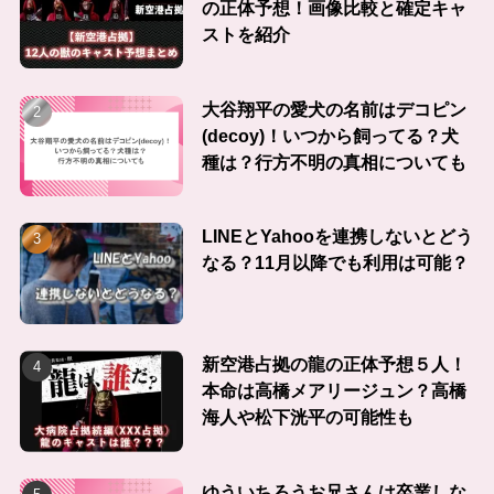
の正体予想！画像比較と確定キャ
ストを紹介
大谷翔平の愛犬の名前はデコピン
(decoy)！いつから飼ってる？犬
種は？行方不明の真相についても
LINEとYahooを連携しないとどう
なる？11月以降でも利用は可能？
新空港占拠の龍の正体予想５人！
本命は高橋メアリージュン？高橋
海人や松下洸平の可能性も
ゆういちろうお兄さんは卒業しな