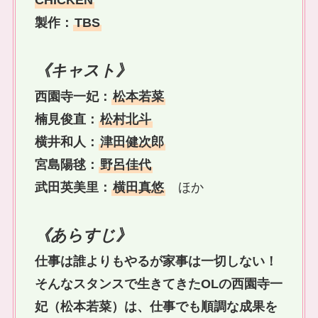
CHICKEN
製作：
TBS
《キャスト》
西園寺一妃：
松本若菜
楠見俊直：
松村北斗
横井和人：
津田健次郎
宮島陽毬：
野呂佳代
武田英美里：
横田真悠
ほか
《あらすじ》
仕事は誰よりもやるが家事は一切しない！
そんなスタンスで生きてきたOLの西園寺一
妃（松本若菜）は、仕事でも順調な成果を