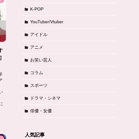
K-POP
YouTuber/Vtuber
アイドル
アニメ
す
初
お笑い芸人
コラム
卒
ア
スポーツ
い
、
ドラマ・シネマ
に
俳優・女優
人気記事