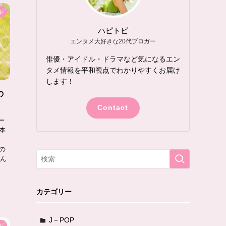
ル
ハピトピ
エンタメ大好きな20代ブロガー
俳優・アイドル・ドラマなど気になるエン
タメ情報を平和視点でわかりやすくお届け
します！
の
！
Contact
ー
本
。
の
さん
カテゴリー
J－POP
ル