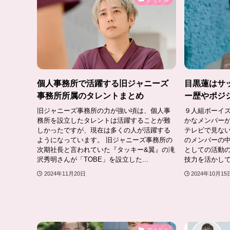
個人事務所で活躍する旧ジャニーズ
目黒蓮はサ
事務所所属のタレントまとめ
ー歴やポジ
旧ジャニーズ事務所の力が強い頃は、個人事
９人組ボーイズ
務所を設立したタレントは活躍することが難
かなメンバー
しかったですが、現在は多くの人が活躍する
テレビで見な
ようになっています。 旧ジャニーズ事務所の
のメンバーの
次期社長と言われていた『タッキー&翼』の滝
としての活動
沢秀明さんが「TOBE」を設立した...
技力を活かして
2024年11月20日
2024年10月15