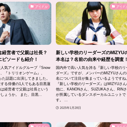
アイドル
アイド
は経営者で父親は社長？
新しい学校のリーダーズのMIZYU
エピソードも紹介！
本名は？名前の由来や経歴を調査
人気アイドルグループ『Snow
国内外で高い人気を誇る『新しい学校のリ
し、『トリリオンゲーム』、
ダーズ』ですが、メンバーのMIZYUさんの
といった話題に出演してきました。
名について注目が集まっているようですね
する俳優の1人でもある目黒蓮
『新しい学校のリーダーズ』はMIZYUさん
弟は経営者で父親は社長という
他に、KANONさん、SUZUKAさん、RIN
しょうか。 また、目黒...
が所属しているダンスボーカルユニットで
す。 ...
2025年1月28日
アイドル
アイド