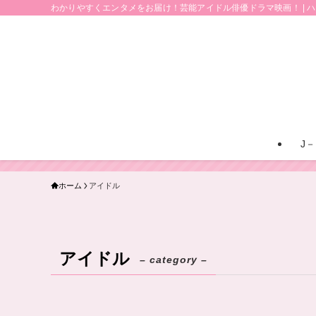
わかりやすくエンタメをお届け！芸能アイドル俳優ドラマ映画！ | 
J－
ホーム
アイドル
アイドル
– category –