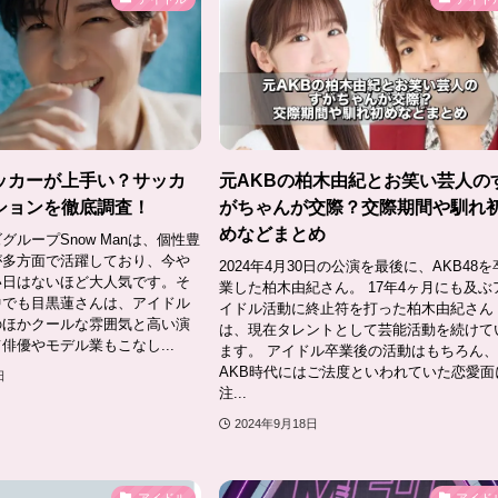
ッカーが上手い？サッカ
元AKBの柏木由紀とお笑い芸人の
ションを徹底調査！
がちゃんが交際？交際期間や馴れ
めなどまとめ
グループSnow Manは、個性豊
が多方面で活躍しており、今や
2024年4月30日の公演を最後に、AKB48を
い日はないほど大人気です。そ
業した柏木由紀さん。 17年4ヶ月にも及ぶ
中でも目黒蓮さんは、アイドル
イドル活動に終止符を打った柏木由紀さん
のほかクールな雰囲気と高い演
は、現在タレントとして芸能活動を続けて
俳優やモデル業もこなし...
ます。 アイドル卒業後の活動はもちろん
AKB時代にはご法度といわれていた恋愛面
日
注...
2024年9月18日