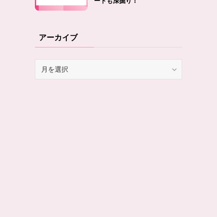
ートも深掘り！
アーカイブ
ア
ー
カ
イ
ブ