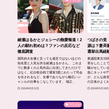
アイドル
綾瀬はるかとジェシーの熱愛報道！2
つばさの党
人の馴れ初めは？ファンの反応など
源は？妻斉
徹底調査
選挙出馬経
国民的大女優と言っても過言ではないほどの
衆議院東京15
知名度と人気を誇る綾瀬はるかさん。 これま
害をしたこと
でに数多くの人気作品に出演してきただけで
騒がせしてい
はなく、紅白歌合戦で通算3度にわたって司会
急にネットやT
を任されるなど、女優でありながら幅広いジ
が、どんな政
ャンルの仕事をこなしています。 端正...
の正体がよくわ
2024年8月12日
2024年5月18日
アイドル