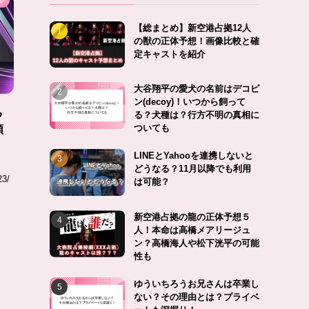
ル
【総まとめ】新空港占拠12人
の獣の正体予想！画像比較と確
定キャストを紹介
大谷翔平の愛犬の名前はデコピ
ン(decoy)！いつから飼って
る
る？犬種は？行方不明の真相に
ついても
順
LINEとYahooを連携しないと
どうなる？11月以降でも利用
23/
は可能？
新空港占拠の龍の正体予想５
人！本命は高橋メアリージュ
ン？高橋海人や松下洸平の可能
性も
ゆういちろうお兄さんは卒業し
ない？その理由とは？プライベ