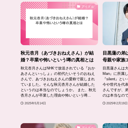
アイドル
秋元杏月（あづきおねえさん）が結
目黒蓮の弟
婚？卒業や怖いという噂の真相とは
母親や家族
秋元杏月さんはNHKで放送されている『おか
目黒蓮さんは大
あさんといっしょ』の初代たいそうのおねえ
Man』に所属
さんで、あづきおねえさんの愛称で親しまれ
『silent』
ていました。そんな秋元杏月さんが結婚した
今や世代を代表
というのは本当なのでしょうか。 また、秋元
さんですが、
杏月さんが卒業した理由や怖いという噂...
のは本当なので
2025年5月14日
2025年2月19日
アイドル