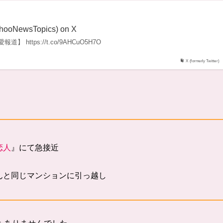
oNewsTopics) on X
https://t.co/9AHCuO5H7O
X (formerly Twitter)
恋人
』にて急接近
ん
と同じマンションに引っ越し