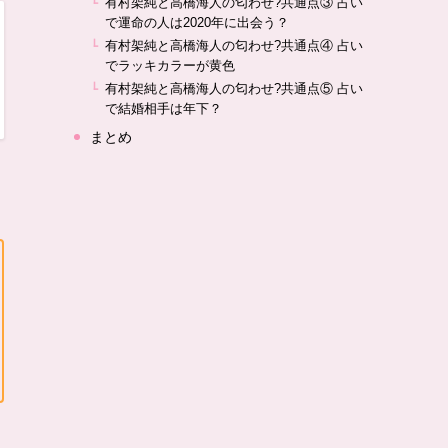
有村架純と高橋海人の匂わせ?共通点③ 占い
で運命の人は2020年に出会う？
有村架純と高橋海人の匂わせ?共通点④ 占い
でラッキカラーが黄色
有村架純と高橋海人の匂わせ?共通点⑤ 占い
で結婚相手は年下？
まとめ