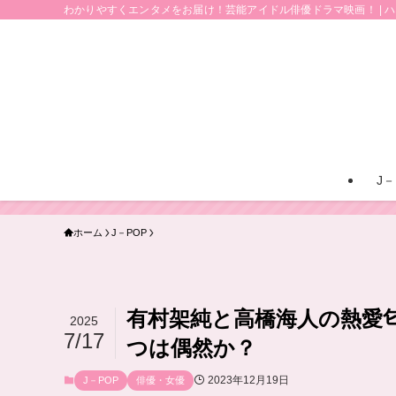
わかりやすくエンタメをお届け！芸能アイドル俳優ドラマ映画！ | 
J－
ホーム
J－POP
有村架純と高橋海人の熱愛
2025
7/17
つは偶然か？
2023年12月19日
J－POP
俳優・女優