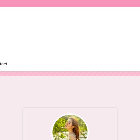
tact
５