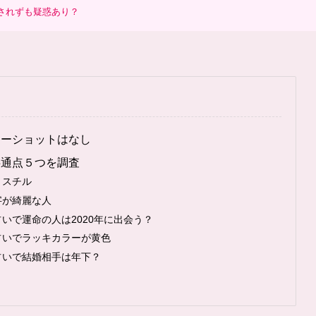
されずも疑惑あり？
ツーショットはなし
共通点５つを調査
ミスチル
字が綺麗な人
いで運命の人は2020年に出会う？
占いでラッキカラーが黄色
占いで結婚相手は年下？