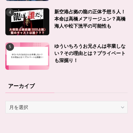
新空港占拠の龍の正体予想５人！
本命は高橋メアリージュン？高橋
海人や松下洸平の可能性も
ゆういちろうお兄さんは卒業しな
い？その理由とは？プライベート
も深掘り！
アーカイブ
ア
ー
カ
イ