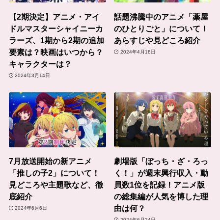
【2期決定】アニメ・アイ
話題沸騰中のアニメ「薬屋
ドルマスターシャイニーカ
のひとりごと」について！
ラーズ、1期から2期の追加
あらすじや見どころ紹介
要素は？映画はいつから？
2024年4月18日
キャラクターは？
2024年3月14日
7月放送開始の新アニメ
劇場版「ぼっち・ざ・ろっ
「推しの子2」について！
く！」が週末興行収入・動
見どころや主題歌など、徹
員数1位を記録！アニメ版
底紹介
の総集編が人気を博した理
由は何？
2024年6月6日
2024年6月24日