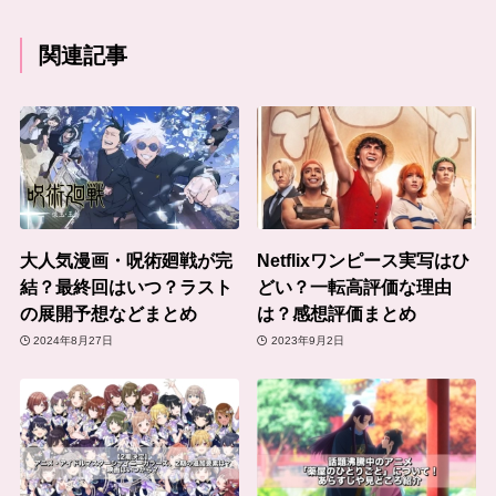
関連記事
大人気漫画・呪術廻戦が完
Netflixワンピース実写はひ
結？最終回はいつ？ラスト
どい？一転高評価な理由
の展開予想などまとめ
は？感想評価まとめ
2024年8月27日
2023年9月2日