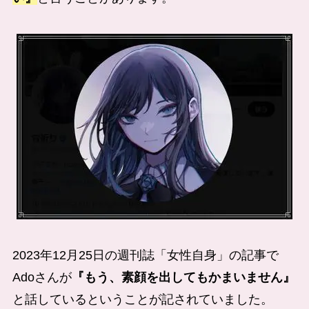
2023年12月25日の週刊誌「女性自身」の記事で
Adoさんが
『もう、素顔を出してもかまいません』
と話しているということが記されていました。