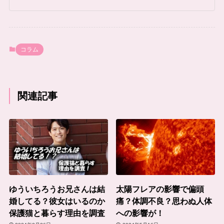
コラム
関連記事
ゆういちろうお兄さんは結
太陽フレアの影響で偏頭
婚してる？彼女はいるのか
痛？体調不良？思わぬ人体
保護猫と暮らす理由を調査
への影響が！