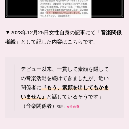
▼2023年12月25日女性自身の記事にて「
音楽関係
者談
」として記した内容はこちらです。
デビュー以来、一貫して素顔を隠して
の音楽活動を続けてきましたが、近い
関係者に
『もう、素顔を出してもかま
いません』
と話しているそうです」
（音楽関係者）
引用：
女性自身