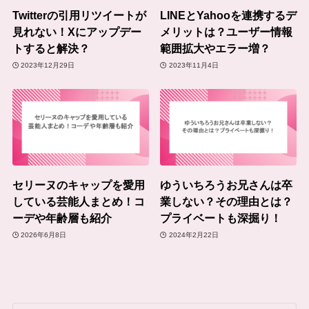
Twitterの引用リツイートが
LINEとYahooを連携するデ
見れない！Xにアップデー
メリットは？ユーザー情報
トすると解決？
範囲拡大やエラー増？
2023年12月29日
2023年11月4日
セリーヌのキャップを愛用
ゆういちろうお兄さんは卒
している芸能人まとめ！コ
業しない？その理由とは？
ーデや年齢層も紹介
プライベートも深掘り！
2026年6月8日
2024年2月22日