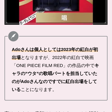
Adoさんは個人としては2023年の紅白が初
出場
となりますが、2022年の紅白で映画
「ONE PIECE FILM RED」の作品の中で
キ
ャラの”ウタ”の歌唱パートを担当していた
のがAdoさんなのですでに紅白出場をして
いる
ことになります。