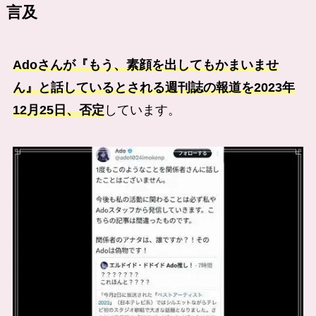
言及
Adoさんが『もう、素顔を出してもかまいませ
ん』と話しているとされる週刊誌の報道を2023年
12月25日、否定
しています。