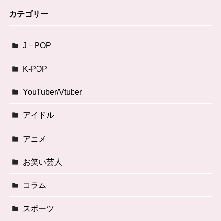
カテゴリー
J－POP
K-POP
YouTuber/Vtuber
アイドル
アニメ
お笑い芸人
コラム
スポーツ