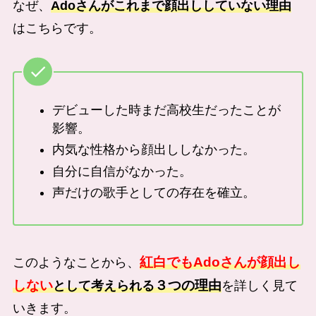
なぜ、
Adoさんがこれまで顔出ししていない理由
はこちらです。
デビューした時まだ高校生だったことが
影響。
内気な性格から顔出ししなかった。
自分に自信がなかった。
声だけの歌手としての存在を確立。
紅白でもAdoさんが顔出し
このようなことから、
しない
３つの理由
として考えられる
を詳しく見て
いきます。