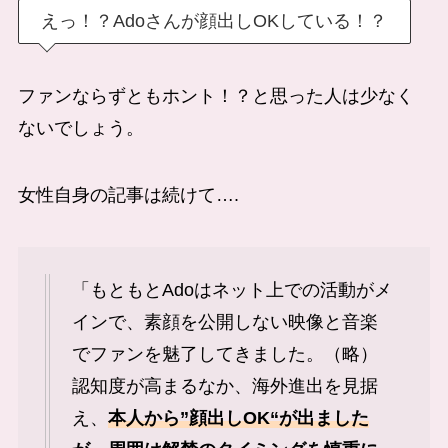
えっ！？Adoさんが顔出しOKしている！？
ファンならずともホント！？と思った人は少なく
ないでしょう。
女性自身の記事は続けて….
「もともとAdoはネット上での活動がメ
インで、素顔を公開しない映像と音楽
でファンを魅了してきました。（略）
認知度が高まるなか、海外進出を見据
え、
本人から”顔出しOK“が出ました