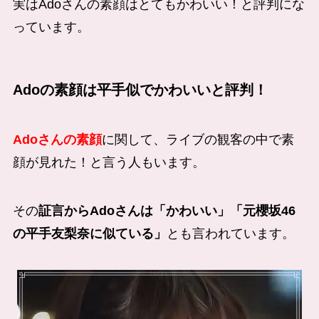
実はAdoさんの素顔はとてもかわいい！と評判にな
っています。
Adoの素顔は平手似でかわいいと評判！
Adoさんの素顔
に関して、ライブの観客の中で素
顔が見れた！と言う人もいます。
その
証言からAdoさんは「かわいい」「元櫻坂46
の平手友梨奈に似ている」
とも言われています。