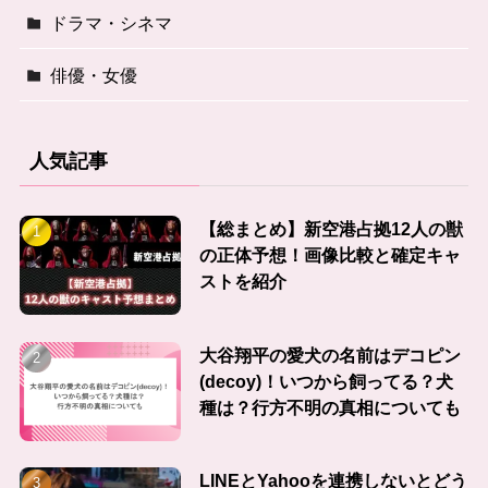
ドラマ・シネマ
俳優・女優
人気記事
【総まとめ】新空港占拠12人の獣
の正体予想！画像比較と確定キャ
ストを紹介
大谷翔平の愛犬の名前はデコピン
(decoy)！いつから飼ってる？犬
種は？行方不明の真相についても
LINEとYahooを連携しないとどう