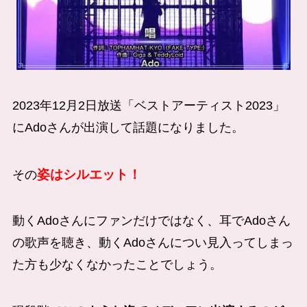
2023年12月2日放送「ベストアーティスト2023」
にAdoさんが出演して話題になりました。
姿はシルエット！
その
動くAdoさんにファンだけではなく、耳でAdoさん
の歌声を聴き、動くAdoさんについ見入ってしまっ
た方も少なくなかったことでしょう。