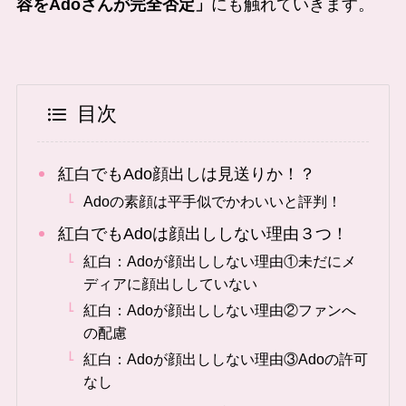
容をAdoさんが完全否定」
にも触れていきます。
目次
紅白でもAdo顔出しは見送りか！？
Adoの素顔は平手似でかわいいと評判！
紅白でもAdoは顔出ししない理由３つ！
紅白：Adoが顔出ししない理由①未だにメ
ディアに顔出ししていない
紅白：Adoが顔出ししない理由②ファンへ
の配慮
紅白：Adoが顔出ししない理由③Adoの許可
なし