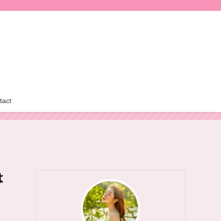
tact
は