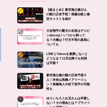
【総まとめ】新空港占拠12人
の獣の正体予想！画像比較と確
定キャストを紹介
大谷翔平の愛犬の名前はデコピ
ン(decoy)！いつから飼って
る？犬種は？行方不明の真相に
ついても
LINEとYahooを連携しないと
どうなる？11月以降でも利用
は可能？
新空港占拠の龍の正体予想５
人！本命は高橋メアリージュ
ン？高橋海人や松下洸平の可能
性も
ゆういちろうお兄さんは卒業し
ない？その理由とは？プライベ