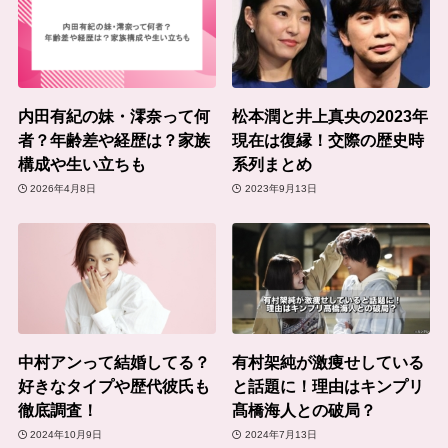
内田有紀の妹・澪奈って何
松本潤と井上真央の2023年
者？年齢差や経歴は？家族
現在は復縁！交際の歴史時
構成や生い立ちも
系列まとめ
2026年4月8日
2023年9月13日
中村アンって結婚してる？
有村架純が激痩せしている
好きなタイプや歴代彼氏も
と話題に！理由はキンプリ
徹底調査！
髙橋海人との破局？
2024年10月9日
2024年7月13日